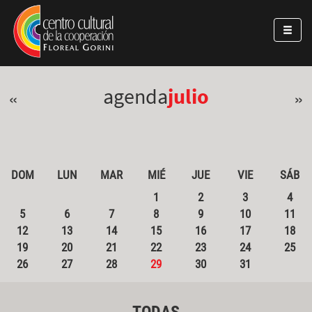
Pasar al contenido principal
Jump to main content
agenda
julio
«
»
DOM
LUN
MAR
MIÉ
JUE
VIE
SÁB
1
2
3
4
5
6
7
8
9
10
11
12
13
14
15
16
17
18
19
20
21
22
23
24
25
26
27
28
29
30
31