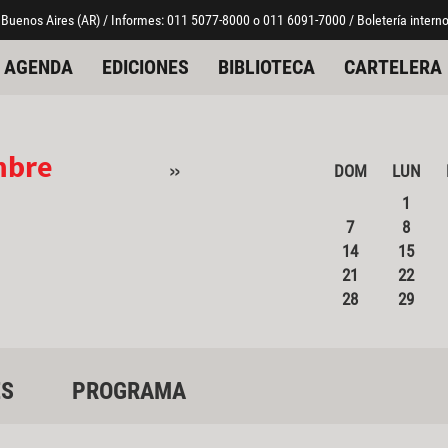
 Buenos Aires (AR) / Informes: 011 5077-8000 o 011 6091-7000 / Boletería interno
AGENDA
EDICIONES
BIBLIOTECA
CARTELERA
mbre
»
DOM
LUN
1
7
8
14
15
21
22
28
29
ES
PROGRAMA