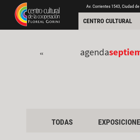
Pasar al contenido principal
Jump to main content
Av. Corrientes 1543, Ciudad de
CENTRO CULTURAL
agenda
septie
«
TODAS
EXPOSICION