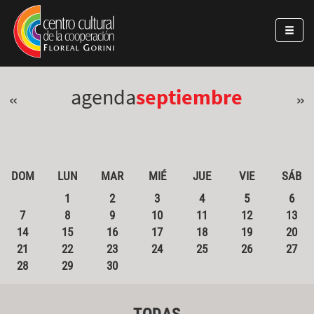
Pasar al contenido principal
Jump to main content
agenda
septiembre
«
»
DOM
LUN
MAR
MIÉ
JUE
VIE
SÁB
1
2
3
4
5
6
7
8
9
10
11
12
13
14
15
16
17
18
19
20
21
22
23
24
25
26
27
28
29
30