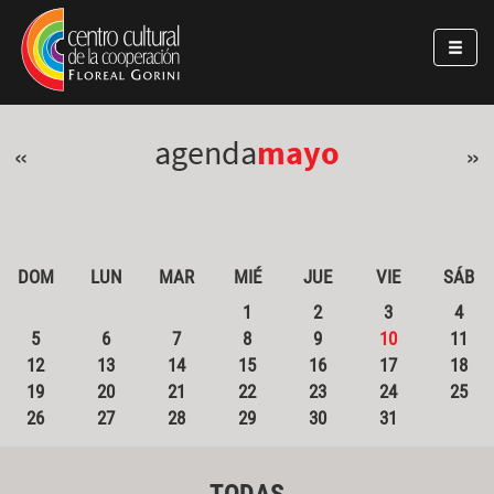
Pasar al contenido principal
Jump to main content
agenda
mayo
«
»
DOM
LUN
MAR
MIÉ
JUE
VIE
SÁB
1
2
3
4
5
6
7
8
9
10
11
12
13
14
15
16
17
18
19
20
21
22
23
24
25
26
27
28
29
30
31