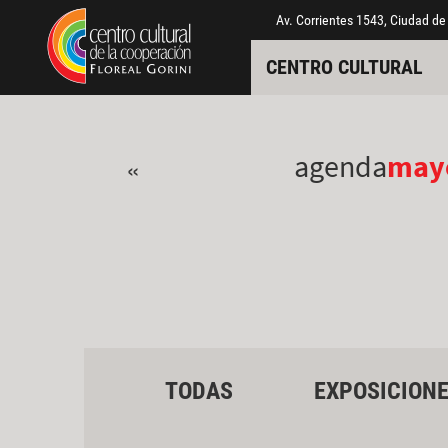
Pasar al contenido principal
Jump to main content
Av. Corrientes 1543, Ciudad de
CENTRO CULTURAL
agenda
may
«
TODAS
EXPOSICION