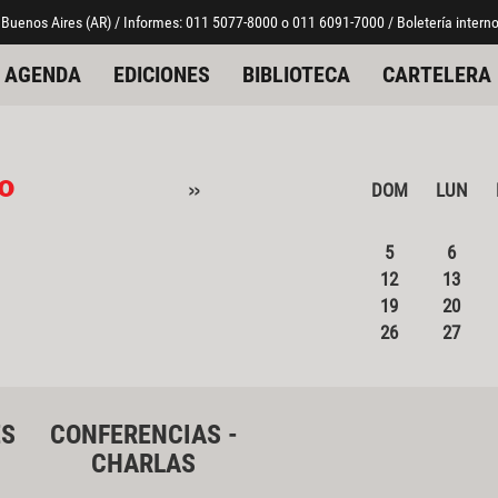
 Buenos Aires (AR) / Informes: 011 5077-8000 o 011 6091-7000 / Boletería interno
AGENDA
EDICIONES
BIBLIOTECA
CARTELERA
o
»
DOM
LUN
5
6
12
13
19
20
26
27
ES
CONFERENCIAS -
CHARLAS