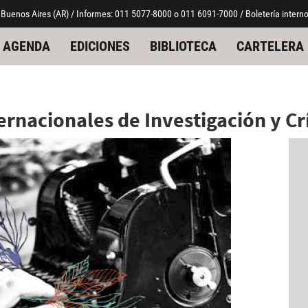
 Buenos Aires (AR) / Informes: 011 5077-8000 o 011 6091-7000 / Boletería interno
AGENDA
EDICIONES
BIBLIOTECA
CARTELERA
rnacionales de Investigación y Crí