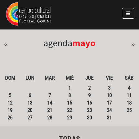
Pasar al contenido principal
Jump to main content
agenda
mayo
«
»
DOM
LUN
MAR
MIÉ
JUE
VIE
SÁB
1
2
3
4
5
6
7
8
9
10
11
12
13
14
15
16
17
18
19
20
21
22
23
24
25
26
27
28
29
30
31