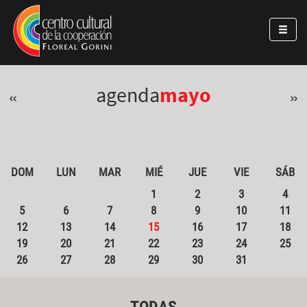
Pasar al contenido principal
Jump to main content
agenda
mayo
«
»
DOM
LUN
MAR
MIÉ
JUE
VIE
SÁB
1
2
3
4
5
6
7
8
9
10
11
12
13
14
15
16
17
18
19
20
21
22
23
24
25
26
27
28
29
30
31