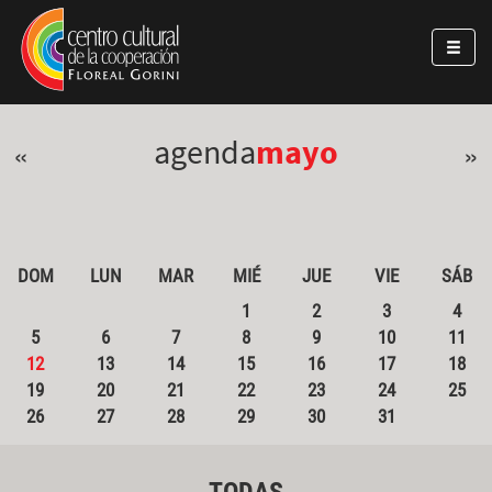
Pasar al contenido principal
Jump to main content
agenda
mayo
«
»
DOM
LUN
MAR
MIÉ
JUE
VIE
SÁB
1
2
3
4
5
6
7
8
9
10
11
12
13
14
15
16
17
18
19
20
21
22
23
24
25
26
27
28
29
30
31