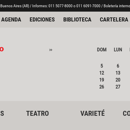
 Buenos Aires (AR) / Informes: 011 5077-8000 o 011 6091-7000 / Boletería interno
AGENDA
EDICIONES
BIBLIOTECA
CARTELERA
o
»
DOM
LUN
5
6
12
13
19
20
26
27
ES
TEATRO
VARIETÉ
CO