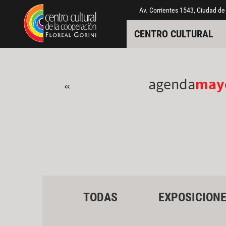
Pasar al contenido principal
Jump to main content
Av. Corrientes 1543, Ciudad de
CENTRO CULTURAL
agenda
may
«
TODAS
EXPOSICION