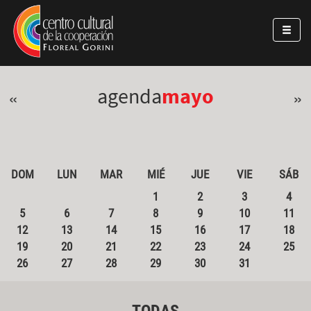
Pasar al contenido principal
Jump to main content
agenda
mayo
«
»
DOM
LUN
MAR
MIÉ
JUE
VIE
SÁB
1
2
3
4
5
6
7
8
9
10
11
12
13
14
15
16
17
18
19
20
21
22
23
24
25
26
27
28
29
30
31