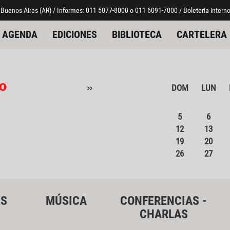
 Buenos Aires (AR) / Informes: 011 5077-8000 o 011 6091-7000 / Boletería interno
AGENDA
EDICIONES
BIBLIOTECA
CARTELERA
o
»
DOM
LUN
5
6
12
13
19
20
26
27
ES
MÚSICA
CONFERENCIAS -
CHARLAS