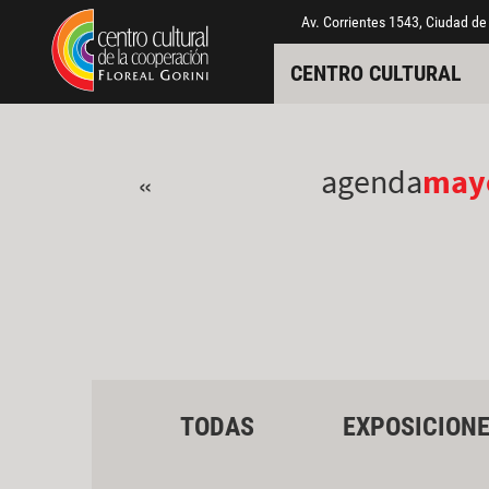
Pasar al contenido principal
Jump to main content
Av. Corrientes 1543, Ciudad de
CENTRO CULTURAL
agenda
may
«
TODAS
EXPOSICION