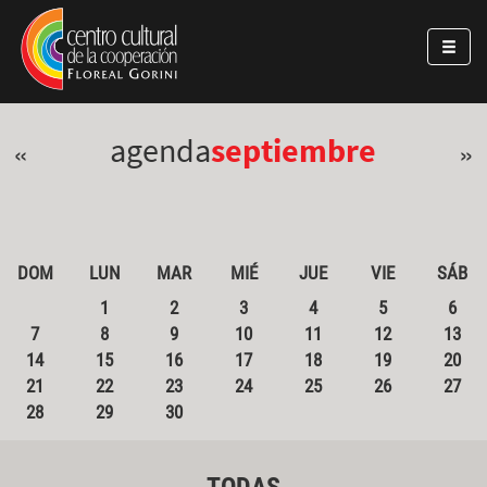
Pasar al contenido principal
Jump to main content
agenda
septiembre
«
»
DOM
LUN
MAR
MIÉ
JUE
VIE
SÁB
1
2
3
4
5
6
7
8
9
10
11
12
13
14
15
16
17
18
19
20
21
22
23
24
25
26
27
28
29
30