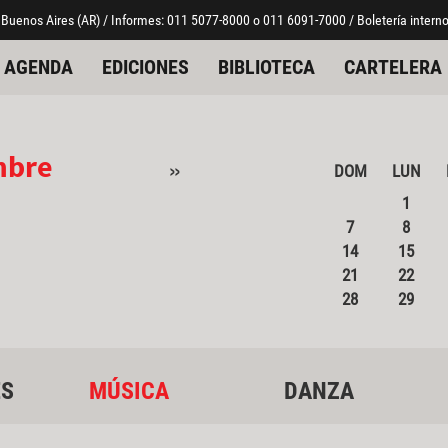
 Buenos Aires (AR) / Informes: 011 5077-8000 o 011 6091-7000 / Boletería interno
AGENDA
EDICIONES
BIBLIOTECA
CARTELERA
mbre
»
DOM
LUN
1
7
8
14
15
21
22
28
29
ES
MÚSICA
DANZA