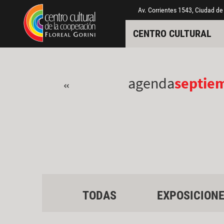
Pasar al contenido principal
Jump to main content
Av. Corrientes 1543, Ciudad de
CENTRO CULTURAL
agenda
septie
«
TODAS
EXPOSICION