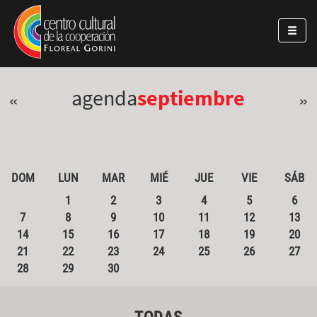
Pasar al contenido principal
Jump to main content
agenda
septiembre
«
»
DOM
LUN
MAR
MIÉ
JUE
VIE
SÁB
1
2
3
4
5
6
7
8
9
10
11
12
13
14
15
16
17
18
19
20
21
22
23
24
25
26
27
28
29
30