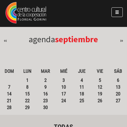
Pasar al contenido principal
Jump to main content
agenda
septiembre
«
»
DOM
LUN
MAR
MIÉ
JUE
VIE
SÁB
1
2
3
4
5
6
7
8
9
10
11
12
13
14
15
16
17
18
19
20
21
22
23
24
25
26
27
28
29
30