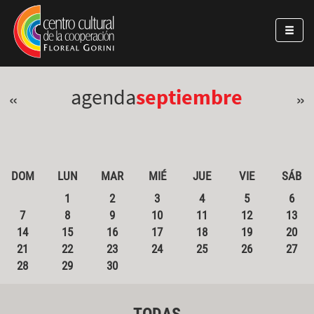
Pasar al contenido principal
Jump to main content
agenda
septiembre
«
»
DOM
LUN
MAR
MIÉ
JUE
VIE
SÁB
1
2
3
4
5
6
7
8
9
10
11
12
13
14
15
16
17
18
19
20
21
22
23
24
25
26
27
28
29
30