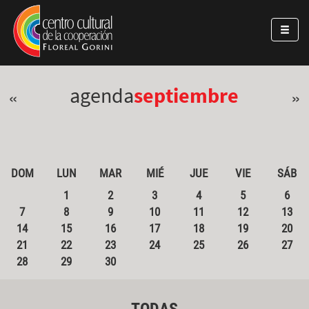
Pasar al contenido principal
Jump to main content
agenda
septiembre
«
»
DOM
LUN
MAR
MIÉ
JUE
VIE
SÁB
1
2
3
4
5
6
7
8
9
10
11
12
13
14
15
16
17
18
19
20
21
22
23
24
25
26
27
28
29
30