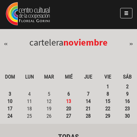
Pasar al contenido principal
Jump to main content
cartelera
noviembre
«
»
DOM
LUN
MAR
MIÉ
JUE
VIE
SÁB
1
2
3
4
5
6
7
8
9
10
11
12
13
14
15
16
17
18
19
20
21
22
23
24
25
26
27
28
29
30