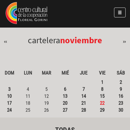
Pasar al contenido principal
Jump to main content
cartelera
noviembre
«
»
DOM
LUN
MAR
MIÉ
JUE
VIE
SÁB
1
2
3
4
5
6
7
8
9
10
11
12
13
14
15
16
17
18
19
20
21
22
23
24
25
26
27
28
29
30