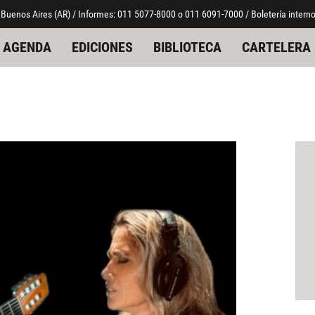
 Buenos Aires (AR) / Informes: 011 5077-8000 o 011 6091-7000 / Boletería interno
AGENDA
EDICIONES
BIBLIOTECA
CARTELERA