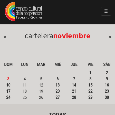
Pasar al contenido principal
Jump to main content
cartelera
noviembre
«
»
DOM
LUN
MAR
MIÉ
JUE
VIE
SÁB
1
2
3
4
5
6
7
8
9
10
11
12
13
14
15
16
17
18
19
20
21
22
23
24
25
26
27
28
29
30