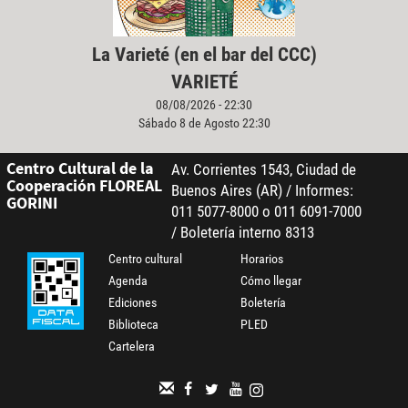
La Varieté (en el bar del CCC)
VARIETÉ
08/08/2026 - 22:30
Sábado 8 de Agosto 22:30
Centro Cultural de la
Av. Corrientes 1543, Ciudad de
Cooperación FLOREAL
Buenos Aires (AR) / Informes:
GORINI
011 5077-8000 o 011 6091-7000
/ Boletería interno 8313
Centro cultural
Horarios
Agenda
Cómo llegar
Ediciones
Boletería
Biblioteca
PLED
Cartelera