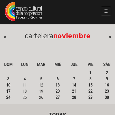
Pasar al contenido principal
Jump to main content
cartelera
noviembre
«
»
DOM
LUN
MAR
MIÉ
JUE
VIE
SÁB
1
2
3
4
5
6
7
8
9
10
11
12
13
14
15
16
17
18
19
20
21
22
23
24
25
26
27
28
29
30