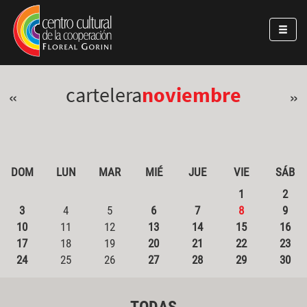
Pasar al contenido principal
Jump to main content
cartelera
noviembre
«
»
DOM
LUN
MAR
MIÉ
JUE
VIE
SÁB
1
2
3
4
5
6
7
8
9
10
11
12
13
14
15
16
17
18
19
20
21
22
23
24
25
26
27
28
29
30