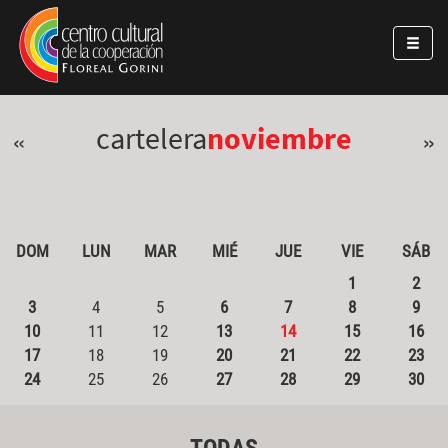
Pasar al contenido principal
Jump to main content
cartelera
noviembre
«
»
DOM
LUN
MAR
MIÉ
JUE
VIE
SÁB
1
2
3
4
5
6
7
8
9
10
11
12
13
14
15
16
17
18
19
20
21
22
23
24
25
26
27
28
29
30