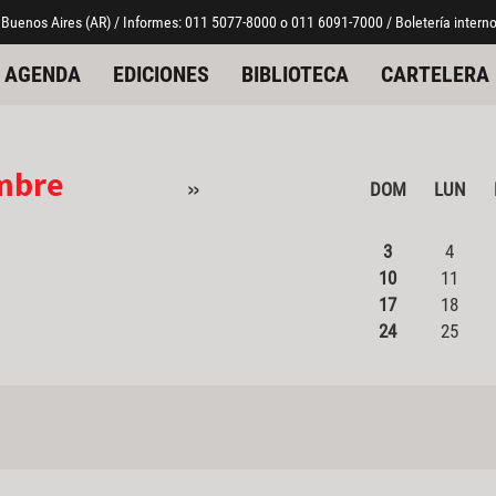
 Buenos Aires (AR) / Informes: 011 5077-8000 o 011 6091-7000 / Boletería interno
AGENDA
EDICIONES
BIBLIOTECA
CARTELERA
mbre
»
DOM
LUN
3
4
10
11
17
18
24
25