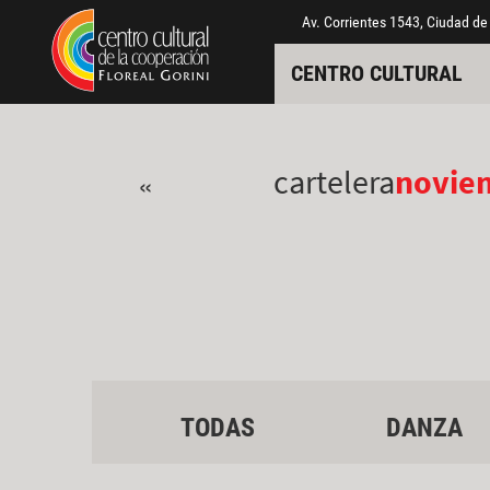
Pasar al contenido principal
Jump to main content
Av. Corrientes 1543, Ciudad de
CENTRO CULTURAL
cartelera
novie
«
TODAS
DANZA