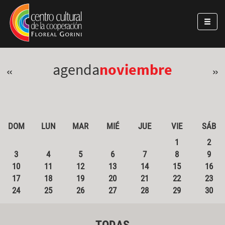
Pasar al contenido principal
Jump to main content
agenda
noviembre
«
»
DOM
LUN
MAR
MIÉ
JUE
VIE
SÁB
1
2
3
4
5
6
7
8
9
10
11
12
13
14
15
16
17
18
19
20
21
22
23
24
25
26
27
28
29
30