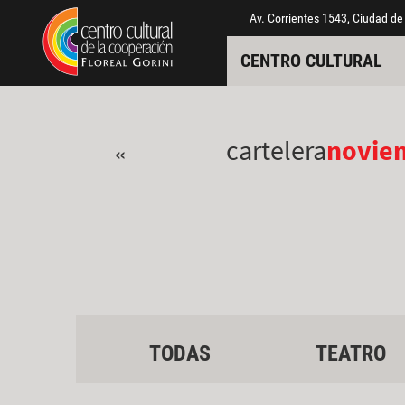
Pasar al contenido principal
Jump to main content
Av. Corrientes 1543, Ciudad de
CENTRO CULTURAL
cartelera
novie
«
TODAS
TEATRO