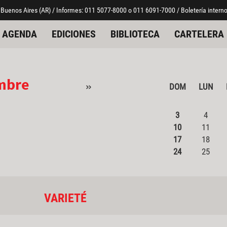
 Buenos Aires (AR) / Informes: 011 5077-8000 o 011 6091-7000 / Boletería interno
AGENDA
EDICIONES
BIBLIOTECA
CARTELERA
mbre
»
DOM
LUN
3
4
10
11
17
18
24
25
VARIETÉ