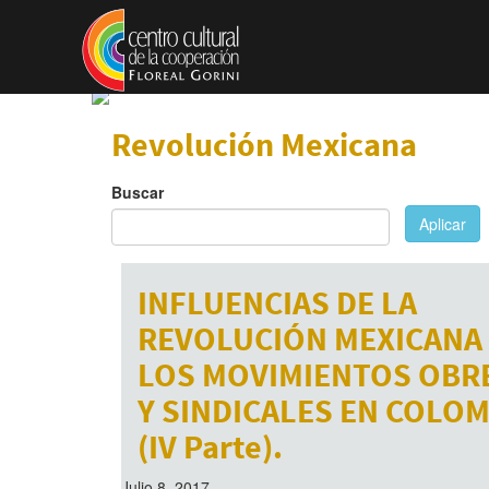
Pasar al contenido principal
Revolución Mexicana
Buscar
Aplicar
INFLUENCIAS DE LA
REVOLUCIÓN MEXICANA
LOS MOVIMIENTOS OBR
Y SINDICALES EN COLOM
(IV Parte).
Julio 8, 2017