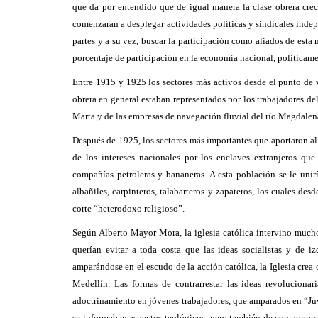
que da por entendido que de igual manera la clase obrera crec
comenzaran a desplegar actividades políticas y sindicales indepe
partes y a su vez, buscar la participación como aliados de esta n
porcentaje de participación en la economía nacional, políticame
Entre 1915 y 1925 los sectores más activos desde el punto de v
obrera en general estaban representados por los trabajadores de
Marta y de las empresas de navegación fluvial del río Magdalena 
Después de 1925, los sectores más importantes que aportaron al 
de los intereses nacionales por los enclaves extranjeros qu
compañías petroleras
y bananeras. A esta población se le unir
albañiles, carpinteros, talabarteros y zapateros, los cuales d
corte “heterodoxo religioso”
.
Según Alberto Mayor Mora, la iglesia católica intervino mucho
querían evitar a toda costa que las ideas socialistas y de 
amparándose en el escudo de la acción católica, la Iglesia crea
Medellín. Las formas de contrarrestar las ideas revoluciona
adoctrinamiento en jóvenes trabajadores, que amparados en “Ju
se informaban aspectos teológicos, pero también de comportami