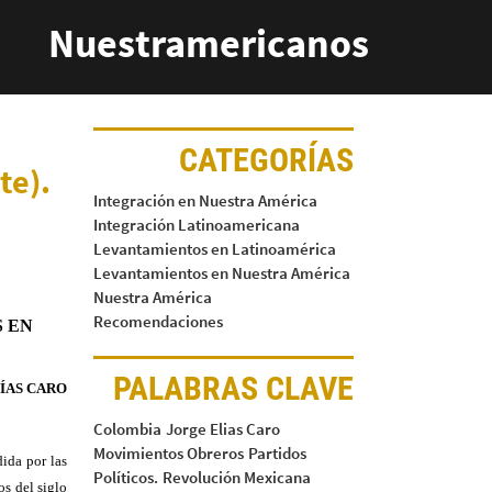
Nuestramericanos
CATEGORÍAS
te).
Integración en Nuestra América
Integración Latinoamericana
Levantamientos en Latinoamérica
Levantamientos en Nuestra América
Nuestra América
Recomendaciones
S EN
PALABRAS CLAVE
LÍAS CARO
Colombia
Jorge Elias Caro
Movimientos Obreros
Partidos
ida por las
Políticos.
Revolución Mexicana
s del siglo