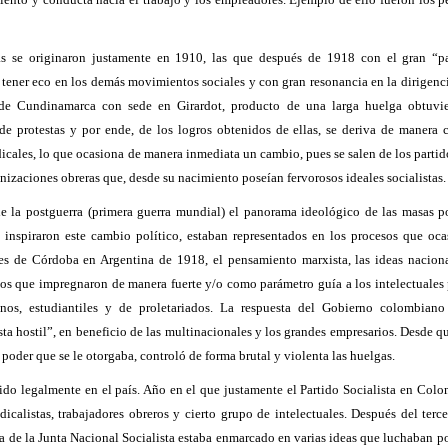
as se originaron justamente en 1910, las que después de 1918 con el gran “p
 tener eco en los demás movimientos sociales y con gran resonancia en la dirigenc
l de Cundinamarca con sede en Girardot, producto de una larga huelga obtuvie
 de protestas y por ende, de los logros obtenidos de ellas, se deriva de manera c
cales, lo que ocasiona de manera inmediata un cambio, pues se salen de los partid
anizaciones obreras
que, desde su nacimiento poseían fervorosos ideales socialistas.
de la postguerra (primera guerra mundial) el panorama ideológico de las masas p
inspiraron este cambio político, estaban representados en los procesos que oca
es de Córdoba en Argentina de 1918, el pensamiento marxista, las ideas nacional
tos que impregnaron de manera fuerte y/o como parámetro guía a los intelectuales 
os, estudiantiles y de proletariados
. La respuesta del Gobierno colombiano 
sta hostil”, en beneficio de las multinacionales y los grandes empresarios. Desde q
 poder que se le otorgaba, controló de forma brutal y violenta las huelgas
.
ido legalmente en el país
. Año en el que justamente el Partido Socialista en Colo
icalistas, trabajadores obreros y cierto grupo de intelectuales. Después del terc
ma de la Junta Nacional Socialista estaba enmarcado en varias ideas que luchaban po