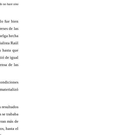
do no hace sino
lo fue bien
reses de las
huelga hecha
ialista Raúl
s hasta que
tió de igual
ensa de las
condiciones
materializó
s resultados
 se trababa
eran más de
os, hasta el