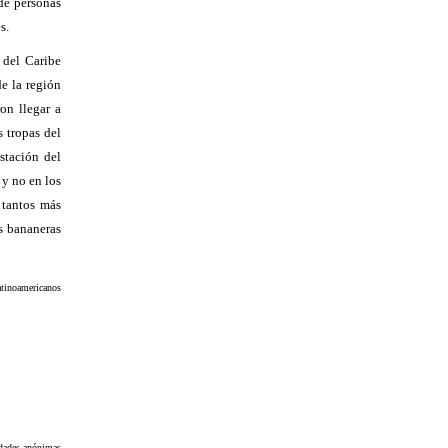
de personas
es
.
 del Caribe
e la región
on llegar a
 tropas del
stación del
 y no en los
 tantos más
s bananeras
atinoamericanos
edades anónimas