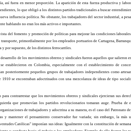
ía, así fuera en menor proporción. La aparición de esta fuerza productiva y labor
ndientes, lo que obligó a los distintos partidos tradicionales a buscar entendimien
ueva influencia política. No obstante, los trabajadores del sector industrial, a pesa
nte hablando no eran los más activos e importantes.
ista del fomento y promoción de políticas para mejorar las condiciones laborales 
l transporte, primordialmente por los empleados portuarios de Cartagena, Barranqu
y por supuesto, de los distintos ferrocarriles.
desarrollo de los movimientos obreros y sindicales fueron aquellos que salieron e
e se establecieron en Colombia, especialmente con el establecimiento de conce
ían posteriormente pequeños grupos de trabajadores independientes como artesano
esde 1910 se encontraban adoctrinados con una mezcolanza de ideas de tipo sociali
 para contrarrestar que los movimientos obreros y sindicales ejercieran sus derec
izquierda que promovían los partidos revolucionarios tomaran auge. Prueba de e
 organizaciones de trabajadores y adoctrina a su manera, es el caso del Patronato d
rias y mantener el pensamiento conservador fue variada; sin embargo, la más u
ventudes Católicas” imponían sus ideas: Igualmente con la constitución de semana
ento y conducta hacia el trabajo y los empleadores. Ejemplo de ello fueron los pe