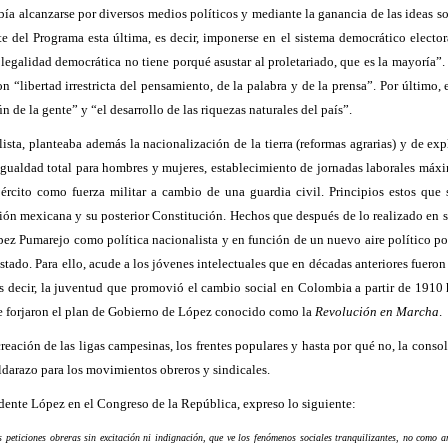
bía alcanzarse por diversos medios políticos y mediante la ganancia de las ideas so
te del Programa esta última, es decir, imponerse en el sistema democrático electo
a legalidad democrática no tiene porqué asustar al proletariado, que es la mayoría”
 “libertad irrestricta del pensamiento, de la palabra y de la prensa”. Por último,
de la gente” y “el desarrollo de las riquezas naturales del país”
.
ista, planteaba además la nacionalización de la tierra (reformas agrarias) y de ex
, igualdad total para hombres y mujeres, establecimiento de jornadas laborales má
ército como fuerza militar a cambio de una guardia civil
. Principios estos que
lución mexicana y su posterior Constitución. Hechos que después de lo realizado e
ez Pumarejo como política nacionalista y en función de un nuevo aire político por
tado. Para ello, acude a los jóvenes intelectuales que en décadas anteriores fuero
 es decir, la juventud que promovió el cambio social en Colombia a partir de 1910
ue forjaron el plan de Gobierno de López conocido como la
Revolución en Marcha
.
reación de las ligas campesinas, los frentes populares y hasta por qué no, la conso
ldarazo para los movimientos obreros y sindicales.
idente López en el Congreso de la República, expreso lo siguiente:
s peticiones obreras sin excitación ni indignación, que ve los fenómenos sociales tranquilizantes, no como a