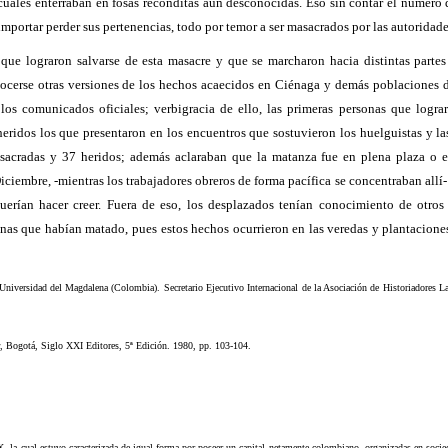
 cuales enterraban en fosas recónditas aún desconocidas.
Eso sin contar el número 
 importar perder sus pertenencias, todo por temor a ser masacrados por las autoridad
que lograron salvarse de esta masacre y que se marcharon hacia distintas partes
ocerse otras versiones de los hechos acaecidos en Ciénaga y demás poblaciones d
los comunicados oficiales; verbigracia de ello, las primeras personas que lograr
ridos los que presentaron en los encuentros que sostuvieron los huelguistas y las
asacradas y 37 heridos; además aclaraban que la matanza fue en plena plaza o e
ciembre, -mientras los trabajadores obreros de forma pacífica se concentraban allí-
erían hacer creer. Fuera de eso, los desplazados tenían conocimiento de otros
onas que habían matado, pues estos hechos ocurrieron en las veredas y plantacione
Universidad del Magdalena (Colombia). Secretario Ejecutivo Internacional de la Asociación de Historiadores L
, Bogotá, Siglo XXI Editores, 5ª Edición. 1980, pp. 103-104.
XX, la cual estuvo caracterizada de igual forma por poseer un capital netamente colombiano, organizadas en soci