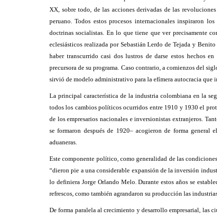
XX, sobre todo, de las acciones derivadas de las revolucione
peruano. Todos estos procesos internacionales inspiraron los 
doctrinas socialistas
. En lo que tiene que ver precisamente co
eclesiásticos realizada por Sebastián Lerdo de Tejada y Benit
haber transcurrido casi dos lustros de darse estos hechos e
precursora de su programa. Caso contrario, a comienzos del siglo
sirvió de modelo administrativo para la efímera autocracia que
La principal característica de la industria colombiana en la s
todos los cambios políticos ocurridos entre 1910 y 1930 el pr
de los empresarios nacionales e inversionistas extranjeros. Tan
se formaron después de 1920
–
acogieron de forma general el 
aduaneras.
Este componente político, como generalidad de las condiciones
“dieron pie a una considerable expansión de la inversión indus
lo definiera Jorge Orlando Melo
. Durante estos años se establ
refrescos, como también agrandaron su producción las industrias 
De forma paralela al crecimiento y desarrollo empresarial, las ci