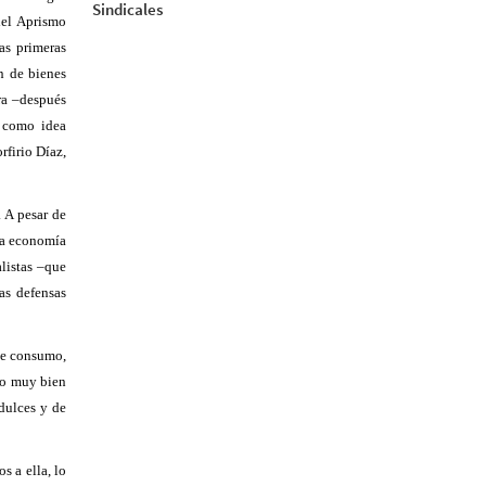
Sindicales
del Aprismo
as primeras
n de bienes
ra
–
después
s como idea
rfirio Díaz,
. A pesar de
la economía
alistas
–
que
as defensas
de consumo,
mo muy bien
 dulces y de
s a ella, lo