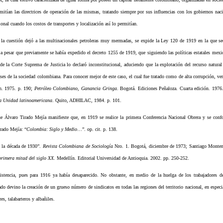
mitían las directrices de operación de las mismas, tratando siempre por sus influencias con los gobiernos naci
ional cuando los costos de transportes y localización así lo permitían.
 cuestión dejó a las multinacionales petroleras muy mermadas, se expide la Ley 120 de 1919 en la que se
, a pesar que previamente se había expedido el decreto 1255 de 1919, que siguiendo las políticas estatales mexi
 la Corte Suprema de Justicia lo declaró inconstitucional, aduciendo que la explotación del recurso natural 
eses de la sociedad colombiana. Para conocer mejor de este caso, el cual fue tratado como de alta corrupción, ver
ión. 1975. p. 190;
Petróleo Colombiano, Ganancia Gringa
. Bogotá. Ediciones Peñaloza. Cuarta edición. 1976
a Unidad latinoamericana
. Quito, ADHILAC, 1984. p. 101.
 Álvaro Tirado Mejía manifieste que, en 1919 se realice la primera Conferencia Nacional Obrera y se conf
irado Mejía: “
Colombia: Siglo y Medio
…”. op. cit. p. 138.
n la década de 1930”.
Revista Colombiana de Sociología
Nro. 1. Bogotá, diciembre de 1973; Santiago Monte
 primera mitad del siglo XX
. Medellín. Editorial Universidad de Antioquia. 2002. pp. 250-252.
tencia, pues para 1916 ya había desaparecido. No obstante, en medio de la huelga de los trabajadores del
 devino la creación de un grueso número de sindicatos en todas las regiones del territorio nacional, en especi
es, talabarteros y albañiles.