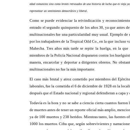
edad comunista sino como brotes retrasados de una historia de lucha que es vieja ya
.
representar un sentimiento democrático y liberal
Como se puede evidenciar la reivindicación y reconocimiento
entrado el segundo quinquenio de los años 30, ya que antes de e
multinacionales fue una particularidad muy usual. Ejemplo de e
por los trabajadores de la Tropical Oild Co., en la que incluso v
Mahecha. Tres años más tarde se repite la huelga, en la que 
miembros de la Policía Nacional dispararon contra los huelguista
manera, encarcelar y deportar a dirigentes obreros. No obstant
multinacionales no fue la más importante
.
El caso más brutal y atroz cometido por miembros del Ejército
laborales, fue la cometida el 6 de diciembre de 1928 en la loc
después que el Estado nacional y regional defendieran a capa y
Todavía es la hora y no se sabe a ciencia cierta cuantos fueron 
de muertes antes de tener un reporte oficial más amplio, mencio
ya de 100 muertos y 238 heridos.
Mientras tanto, las fuentes 
1000 los muertos.
Cifra que, según sobrevivientes y narracione