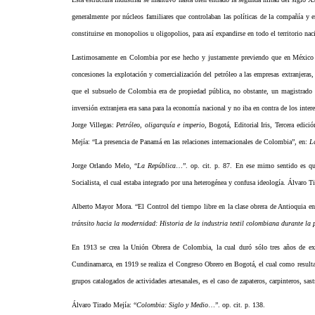
generalmente por núcleos familiares que controlaban las políticas de la compañía y e
constituirse en monopolios u oligopolios, para así expandirse en todo el territorio nac
Lastimosamente en Colombia por ese hecho y justamente previendo que en México la
concesiones la explotación y comercialización del petróleo a las empresas extranjeras
que el subsuelo de Colombia era de propiedad pública, no obstante, un magistrado de
inversión extranjera era sana para la economía nacional y no iba en contra de los inter
Jorge Villegas:
Petróleo
,
oligarquía e imperio
, Bogotá, Editorial Iris, Tercera edic
Mejía: “La presencia de Panamá en las relaciones internacionales de Colombia”, en:
L
Jorge Orlando Melo, “
La República
…”. op. cit. p. 87. En ese mimo sentido es que
Socialista, el cual estaba integrado por una heterogénea y confusa ideología. Álvaro T
Alberto Mayor Mora. “El Control del tiempo libre en la clase obrera de Antioquia e
tránsito hacia la modernidad: Historia de la industria textil colombiana durante la
En 1913 se crea la Unión Obrera de Colombia, la cual duró sólo tres años de exis
Cundinamarca, en 1919 se realiza el Congreso Obrero en Bogotá, el cual como resultado
grupos catalogados de actividades artesanales, es el caso de zapateros, carpinteros, sastr
Álvaro Tirado Mejía: “
Colombia: Siglo y Medio
…”. op. cit. p. 138.