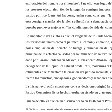
explotación del hombre por el hombre”. Para ello, este logro de
los procesos electorales. Siendo la segunda consigna importan
partido político fuerte. Así las cosas, tenían como consigna: “l
esta consigna manifestaba la plena adhesión a la democracia con
buscaba promover mejoras en “las condiciones de vida del común 
Lo importante del asunto es que, el Programa de la Junta Social
los recursos naturales como el petróleo, el carbón y el platino
horas, ampliación del derecho de huelga y eliminación del ej
principal de los efectos causados por la influencia de la revo
dado por Lázaro Cárdenas en México, el Presidente Alfonso Lóp
en vigencia de la República Liberal desde 1930, moderniza el Es
estudiantes que fomentaron la creación del partido socialista,
fueron los ministros, embajadores, gobernadores y senadores q
La misma revolución estatal que con sus decisiones originó la c
Partido Comunista
. Estos hechos resultaron siendo un gran espa
Prueba de ello, es que en un discurso hecho en 1936 por el Pres
El Gobierno… que tiene el deber de intervenir en la sindicalización, que estudia la