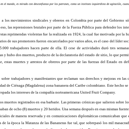
 en el mundo, es mirado con desconfianza por los patrones, como un instituto izquierdista de agitación, cuan
 a los movimientos sindicales y obreros en Colombia por parte del Gobierno só
so, las reprensiones brutales por parte de la Fuerza Pública para defender los inte
stas reprimendas violentas fue la realizada en 1924, la cual fue motivada por la 
arios de sus promotores fueron encarcelados por varios años, es el caso del líder soc
5.000 trabajadores hacen parte de ella. El cese de actividades duró tres semana
s y hubo dos muertos, producto de la declaratoria del estado de sitio, lo que permi
e, estas muertes y arrestos de obreros por parte de las fuerzas del Estado en def
 sobre trabajadores y manifestantes que reclaman sus derechos y mejoras en las 
alidad de Ciénaga (Magdalena) zona bananera del Caribe colombiano. Este hecho se 
 espada los intereses de la compañía norteamericana United Fruit Company
.
los muertos registrados en esa barbarie. Las primeras crónicas que salieron sobre lo
naban de ocho (8) muertos y 20 heridos.
Una semana después en esas mismas fuentes
oficiales de manera reservada y en comunicaciones diplomáticas comunicaban que 
s de la época la Matanza de las Bananeras fue tal, que sobrepasó los mil masacrad