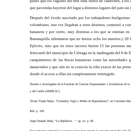
punto que los vagones del tren iban llenos de cadáveres, a los
que pavoridas huyeron del lugar a distintos lugares del país sin
Después del éxodo suscitado por los trabajadores huelguistas 
colombiano, una vez llegaban a otros destinos, comenzó a con
bananera y por cierto, muy distintas a los que se emitían en 
Barranquilla informaron que no fueron ocho los muertos y 20 he
Ejército, sino que en estos sucesos fueron 15 las personas m
ferrocarril del municipio de Ciénaga en la madrugada del 6 de Di
campamentos de las fincas bananeras como las autoridades qu
masacrados y que aún no se conocía la cifra exacta de las pers
donde el acceso a ellas era completamente restringido.
Docente e Investigador de la Facultad de Ciencias Empresariales y Económicas de la 
y del Caribe (ADHILAC).
Álvaro Tirado Mejía. “Colombia: Siglo y Medio de Bipartidismo”
, en
Colombia Hoy
Ibíd. p. 104.
Jorge Orlando Melo, “
La República
…”. op. cit. p. 86.
Esta estructura industrial se mantuvo hasta bien entrado la segunda mitad del siglo 