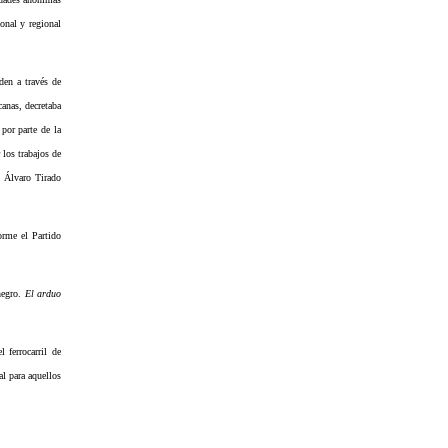
onal y regional
den a través de
canas, decretaba
por parte de la
 los trabajos de
. Álvaro Tirado
orme el Partido
negro.
El arduo
 ferrocarril de
al para aquellos