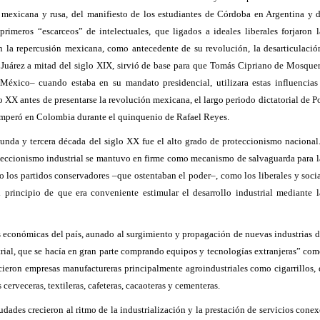
s mexicana y rusa, del manifiesto de los estudiantes de Córdoba en Argentina y 
primeros “escarceos” de intelectuales, que ligados a ideales liberales forjaron l
n la repercusión mexicana, como antecedente de su revolución, la desarticulació
o Juárez a mitad del siglo XIX, sirvió de base para que Tomás Cipriano de Mosque
n México
–
cuando estaba en su mandato presidencial, utilizara estas influencia
 XX antes de presentarse la revolución mexicana, el largo periodo dictatorial de Po
 imperó en Colombia durante el quinquenio de Rafael Reyes
.
egunda y tercera década del siglo XX fue el alto grado de proteccionismo nacional
oteccionismo industrial se mantuvo en firme como mecanismo de salvaguarda para 
to los partidos conservadores
–
que ostentaban el poder
–
, como los liberales y soci
principio de que era conveniente estimular el desarrollo industrial mediante l
 económicas del país, aunado al surgimiento y propagación de nuevas industrias 
trial, que se hacía en gran parte comprando equipos y tecnologías extranjeras” co
ecieron empresas manufactureras principalmente agroindustriales como cigarrillos,
cerveceras, textileras, cafeteras, cacaoteras y cementeras
.
udades crecieron al ritmo de la industrialización y la prestación de servicios conexo