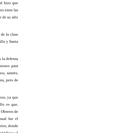
al hizo que
to entre las
r de su alto
de la clase
illa y Santa
n la defensa
siones para
s, sastres,
sta, pero de
hos, ya que
llo es que,
e Obreros de
sual fue el
rios, donde
riódicos el