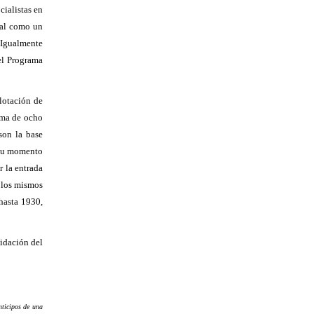
cialistas en
ral como un
. Igualmente
 el Programa
plotación de
xima de ocho
 son la base
n su momento
 la entrada
n los mismos
 hasta 1930,
lidación del
nticipos de una