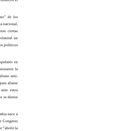
aro” de los
ia nacional,
ron ciertas
olateral un
os políticos
opulares en
sionaron la
istas anti-
para aliarse
ante estos
ue se dieron
mbia nace a
er Congreso
r “abolir la