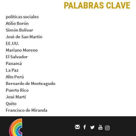
PALABRAS CLAVE
politicas sociales
Atilio Borón
Simón Bolívar
José de San Martín
EE.UU.
Mariano Moreno
El Salvador
Panamá
La Paz
Alto Perú
Bernardo de Monteagudo
Puerto Rico
José Martí
Quito
Francisco de Miranda