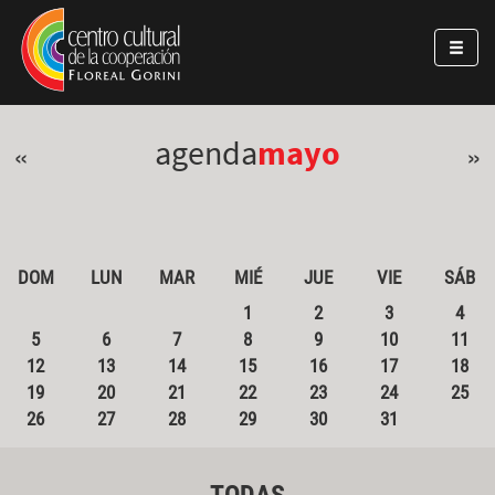
Pasar al contenido principal
Jump to main content
agenda
mayo
«
»
DOM
LUN
MAR
MIÉ
JUE
VIE
SÁB
1
2
3
4
5
6
7
8
9
10
11
12
13
14
15
16
17
18
19
20
21
22
23
24
25
26
27
28
29
30
31