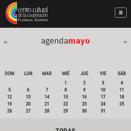
Pasar al contenido principal
Jump to main content
agenda
mayo
«
»
DOM
LUN
MAR
MIÉ
JUE
VIE
SÁB
1
2
3
4
5
6
7
8
9
10
11
12
13
14
15
16
17
18
19
20
21
22
23
24
25
26
27
28
29
30
31