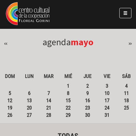
Pasar al contenido principal
Jump to main content
agenda
mayo
«
»
DOM
LUN
MAR
MIÉ
JUE
VIE
SÁB
1
2
3
4
5
6
7
8
9
10
11
12
13
14
15
16
17
18
19
20
21
22
23
24
25
26
27
28
29
30
31