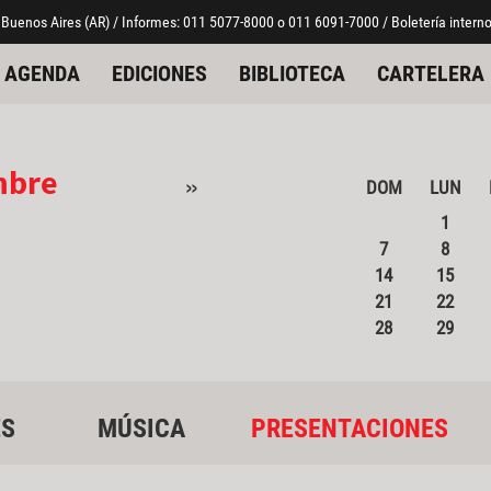
 Buenos Aires (AR) / Informes: 011 5077-8000 o 011 6091-7000 / Boletería interno
AGENDA
EDICIONES
BIBLIOTECA
CARTELERA
mbre
»
DOM
LUN
1
7
8
14
15
21
22
28
29
ES
MÚSICA
PRESENTACIONES