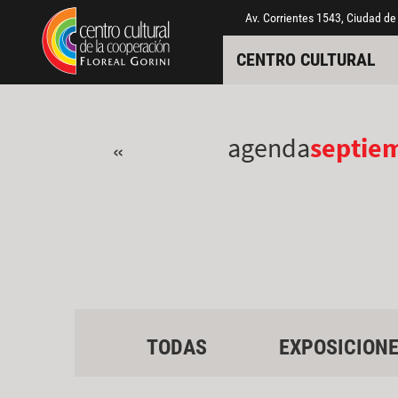
Pasar al contenido principal
Jump to main content
Av. Corrientes 1543, Ciudad de
CENTRO CULTURAL
agenda
septie
«
TODAS
EXPOSICION