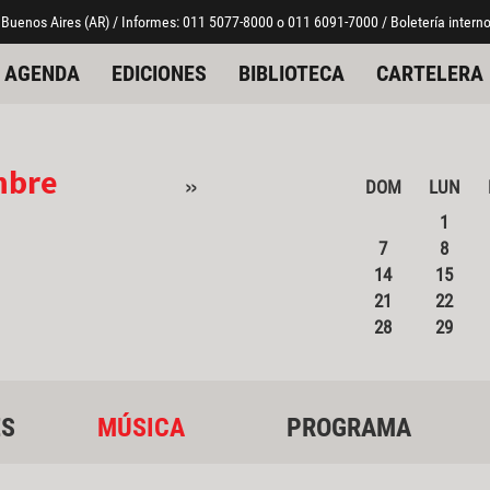
 Buenos Aires (AR) / Informes: 011 5077-8000 o 011 6091-7000 / Boletería interno
AGENDA
EDICIONES
BIBLIOTECA
CARTELERA
mbre
»
DOM
LUN
1
7
8
14
15
21
22
28
29
ES
MÚSICA
PROGRAMA