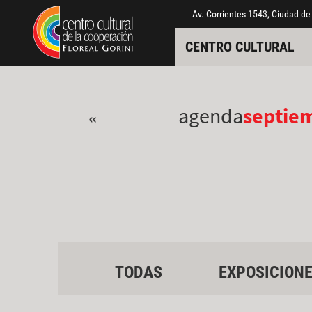
Pasar al contenido principal
Jump to main content
Av. Corrientes 1543, Ciudad de
CENTRO CULTURAL
agenda
septie
«
TODAS
EXPOSICION