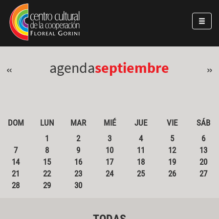
Pasar al contenido principal
Jump to main content
agenda
septiembre
«
»
DOM
LUN
MAR
MIÉ
JUE
VIE
SÁB
1
2
3
4
5
6
7
8
9
10
11
12
13
14
15
16
17
18
19
20
21
22
23
24
25
26
27
28
29
30