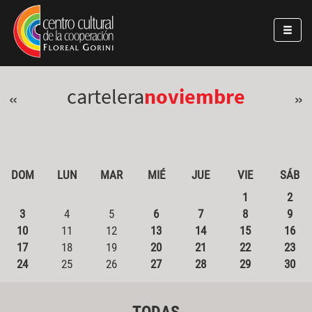
Pasar al contenido principal
Jump to main content
cartelera
noviembre
«
»
DOM
LUN
MAR
MIÉ
JUE
VIE
SÁB
1
2
3
4
5
6
7
8
9
10
11
12
13
14
15
16
17
18
19
20
21
22
23
24
25
26
27
28
29
30