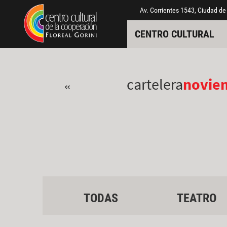
Pasar al contenido principal
Jump to main content
Av. Corrientes 1543, Ciudad de
CENTRO CULTURAL
cartelera
novie
«
TODAS
TEATRO