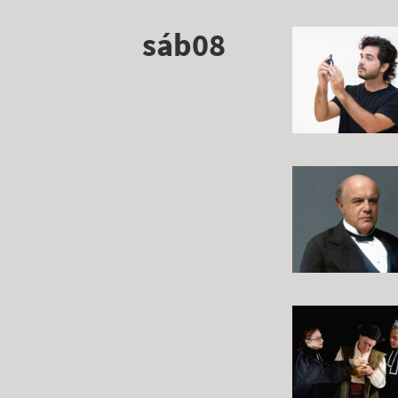
sáb08