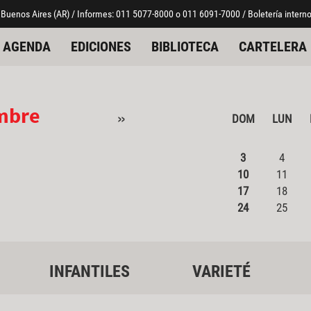
 Buenos Aires (AR) / Informes: 011 5077-8000 o 011 6091-7000 / Boletería interno
AGENDA
EDICIONES
BIBLIOTECA
CARTELERA
mbre
»
DOM
LUN
3
4
10
11
17
18
24
25
INFANTILES
VARIETÉ