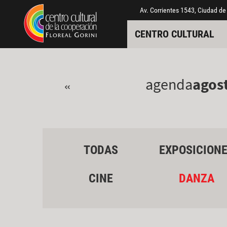
Pasar al contenido principal
Jump to main content
Av. Corrientes 1543, Ciudad de
CENTRO CULTURAL
agenda
agos
«
TODAS
EXPOSICION
CINE
DANZA