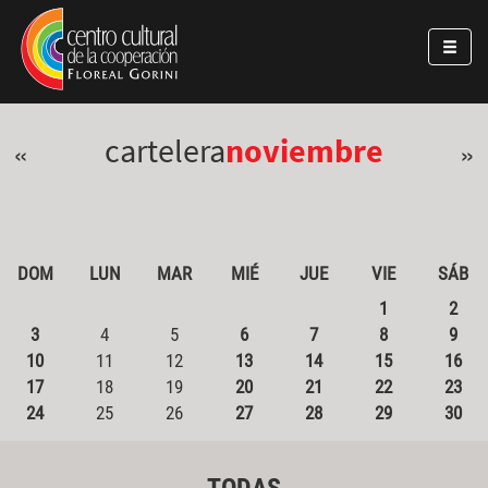
Pasar al contenido principal
Jump to main content
cartelera
noviembre
«
»
DOM
LUN
MAR
MIÉ
JUE
VIE
SÁB
1
2
3
4
5
6
7
8
9
10
11
12
13
14
15
16
17
18
19
20
21
22
23
24
25
26
27
28
29
30