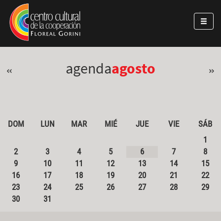
Pasar al contenido principal
Jump to main content
agenda
agosto
«
»
DOM
LUN
MAR
MIÉ
JUE
VIE
SÁB
1
2
3
4
5
6
7
8
9
10
11
12
13
14
15
16
17
18
19
20
21
22
23
24
25
26
27
28
29
30
31