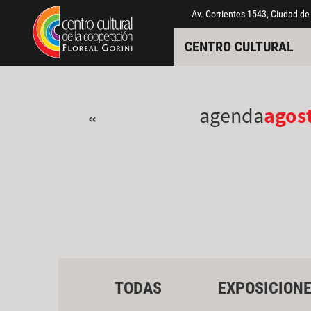
Pasar al contenido principal
Jump to main content
Av. Corrientes 1543, Ciudad de
CENTRO CULTURAL
agenda
agos
«
TODAS
EXPOSICION