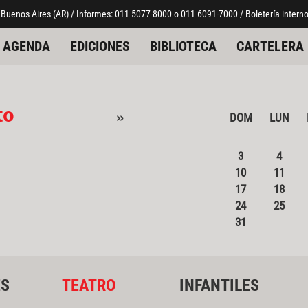
 Buenos Aires (AR) / Informes: 011 5077-8000 o 011 6091-7000 / Boletería interno
AGENDA
EDICIONES
BIBLIOTECA
CARTELERA
to
»
DOM
LUN
3
4
10
11
17
18
24
25
31
ES
TEATRO
INFANTILES