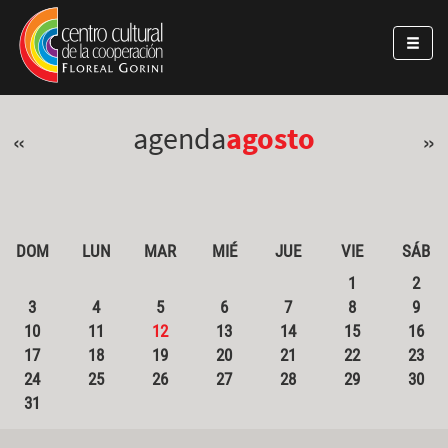
Pasar al contenido principal
Jump to main content
agenda
agosto
«
»
DOM
LUN
MAR
MIÉ
JUE
VIE
SÁB
1
2
3
4
5
6
7
8
9
10
11
12
13
14
15
16
17
18
19
20
21
22
23
24
25
26
27
28
29
30
31