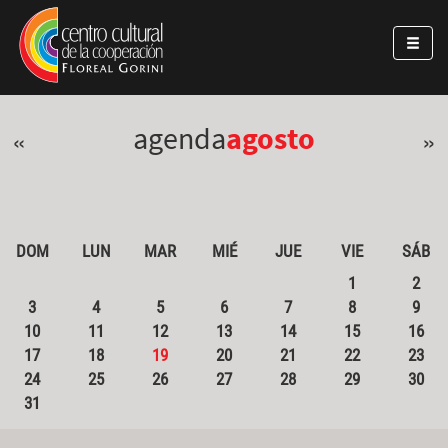
Pasar al contenido principal
Jump to main content
agenda
agosto
«
»
DOM
LUN
MAR
MIÉ
JUE
VIE
SÁB
1
2
3
4
5
6
7
8
9
10
11
12
13
14
15
16
17
18
19
20
21
22
23
24
25
26
27
28
29
30
31