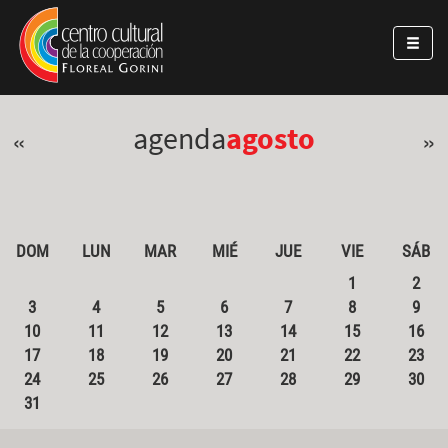
Pasar al contenido principal
Jump to main content
agenda
agosto
«
»
DOM
LUN
MAR
MIÉ
JUE
VIE
SÁB
1
2
3
4
5
6
7
8
9
10
11
12
13
14
15
16
17
18
19
20
21
22
23
24
25
26
27
28
29
30
31