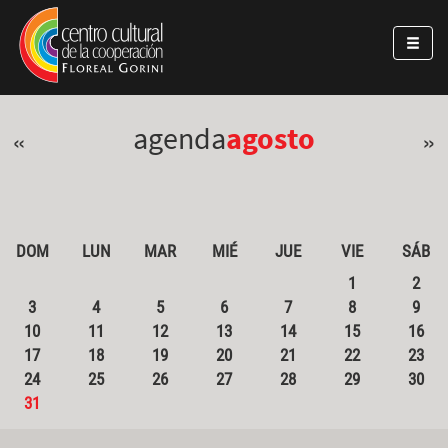
Pasar al contenido principal
Jump to main content
agenda
agosto
«
»
DOM
LUN
MAR
MIÉ
JUE
VIE
SÁB
1
2
3
4
5
6
7
8
9
10
11
12
13
14
15
16
17
18
19
20
21
22
23
24
25
26
27
28
29
30
31