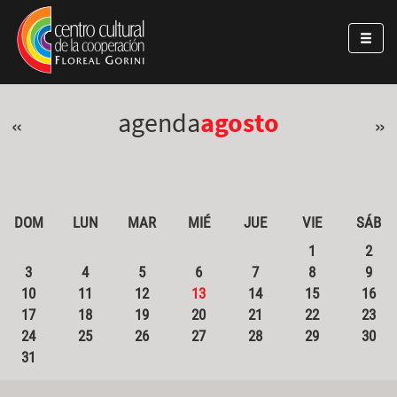
Pasar al contenido principal
Jump to main content
agenda
agosto
«
»
DOM
LUN
MAR
MIÉ
JUE
VIE
SÁB
1
2
3
4
5
6
7
8
9
10
11
12
13
14
15
16
17
18
19
20
21
22
23
24
25
26
27
28
29
30
31