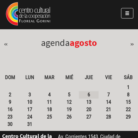
Pasar al contenido principal
Jump to main content
agenda
agosto
«
»
DOM
LUN
MAR
MIÉ
JUE
VIE
SÁB
1
2
3
4
5
6
7
8
9
10
11
12
13
14
15
16
17
18
19
20
21
22
23
24
25
26
27
28
29
30
31
Centro Cultural de la
Av. Corrientes 1543, Ciudad de