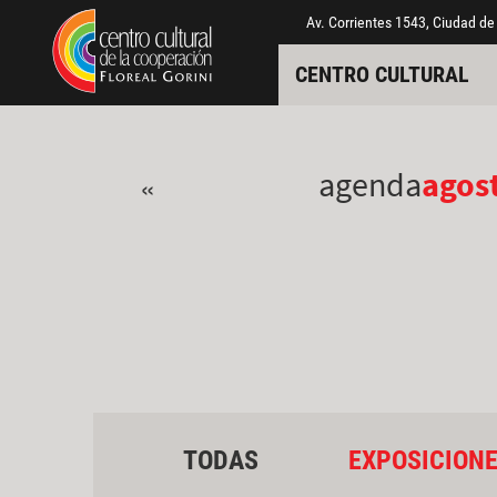
Pasar al contenido principal
Jump to main content
Av. Corrientes 1543, Ciudad de
CENTRO CULTURAL
agenda
agos
«
TODAS
EXPOSICION