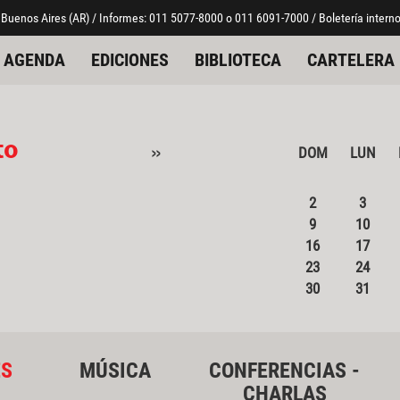
 Buenos Aires (AR) / Informes: 011 5077-8000 o 011 6091-7000 / Boletería interno
AGENDA
EDICIONES
BIBLIOTECA
CARTELERA
to
»
DOM
LUN
2
3
9
10
16
17
23
24
30
31
ES
MÚSICA
CONFERENCIAS -
CHARLAS